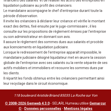
financiers des salariés et de réaliser les actifs des entreprises en
liquidation judiciaire au profit des créanciers.
Le mandataire accompagne le chef d’entreprise durant toute la
période d’observation.
Il invite les créanciers à déclarer leur créance et vérifie le montant
exact des dettes, fixé ensuite par le juge-commissaire ; il les
consulte sur les propositions de règlement émises par l'entreprise
ou son administrateur en donnant son avis.
Il assure le règlement des sommes dues aux salariés et procède
aux licenciements en liquidation judiciaire.
Lorsque le redressement de l’entreprise apparaît impossible, le
mandataire judiciaire désigné liquidateur met en œuvre la cession
globale de l’entreprise avec ses salariés ou la vente séparée de ses
actifs mobiliers et immobiliers et recouvre les sommes dues par
les clients.
Il répartit les fonds obtenus entre les créanciers permettant ainsi
leur recyclage dans le circuit économique.
118 boulevard Aristide Briand 85035 La Roche sur Yon
© 2008-2026 Gemweb 4.3.0
- SELARL Humeau utilise
Gemarcur
©
-
Données personnelles
-
Mentions légales