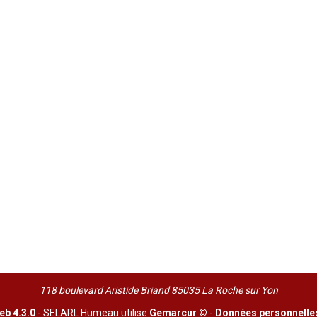
118 boulevard Aristide Briand 85035 La Roche sur Yon
b 4.3.0
- SELARL Humeau utilise
Gemarcur ©
-
Données personnelle