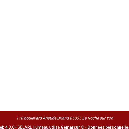
118 boulevard Aristide Briand 85035 La Roche sur Yon
b 4.3.0
- SELARL Humeau utilise
Gemarcur ©
-
Données personnelle