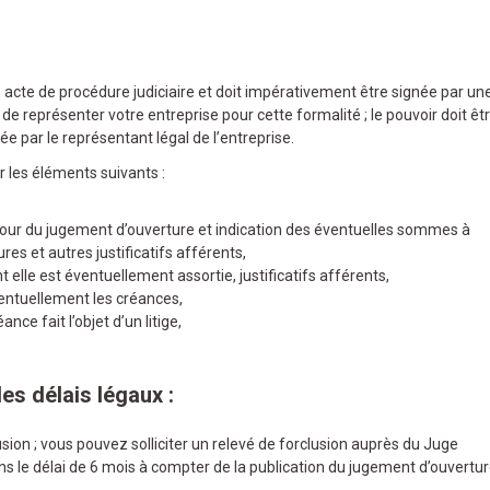
acte de procédure judiciaire et doit impérativement être signée par un
e représenter votre entreprise pour cette formalité ; le pouvoir doit êt
gnée par le représentant légal de l’entreprise.
 les éléments suivants :
u jour du jugement d’ouverture et indication des éventuelles sommes à
es et autres justificatifs afférents,
t elle est éventuellement assortie, justificatifs afférents,
entuellement les créances,
éance fait l’objet d’un litige,
es délais légaux :
on ; vous pouvez solliciter un relevé de forclusion auprès du Juge
 le délai de 6 mois à compter de la publication du jugement d’ouvertu