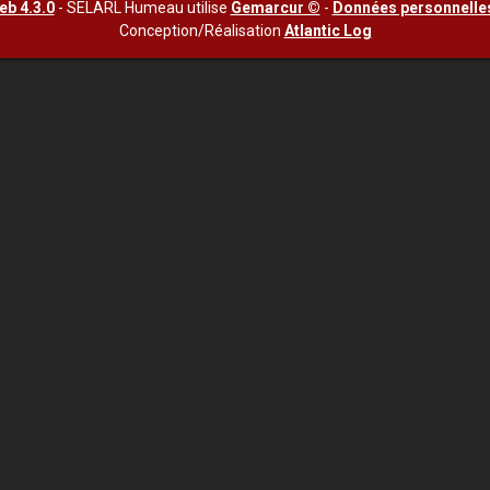
b 4.3.0
- SELARL Humeau utilise
Gemarcur ©
-
Données personnelle
Conception/Réalisation
Atlantic Log