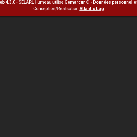
b 4.3.0
- SELARL Humeau utilise
Gemarcur ©
-
Données personnelle
Conception/Réalisation
Atlantic Log