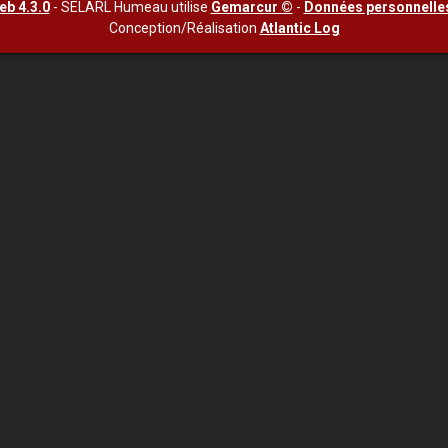
b 4.3.0
- SELARL Humeau utilise
Gemarcur ©
-
Données personnelle
Conception/Réalisation
Atlantic Log