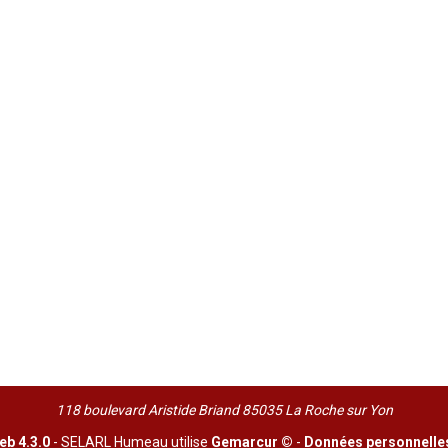
118 boulevard Aristide Briand 85035 La Roche sur Yon
b 4.3.0
- SELARL Humeau utilise
Gemarcur ©
-
Données personnelle